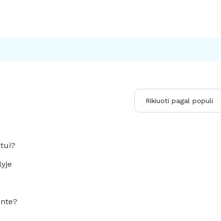
ntui?
yje
ente?