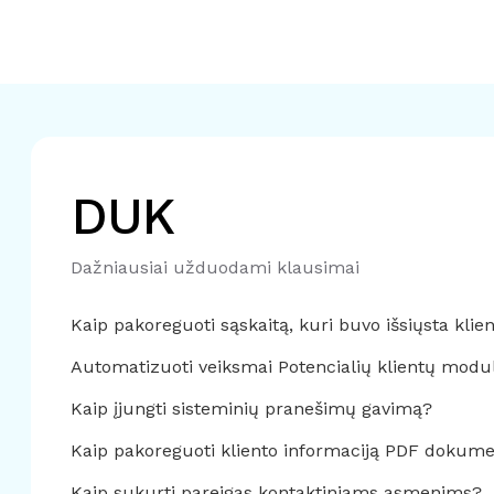
DUK
Dažniausiai užduodami klausimai
Kaip pakoreguoti sąskaitą, kuri buvo išsiųsta klie
Automatizuoti veiksmai Potencialių klientų modul
Kaip įjungti sisteminių pranešimų gavimą?
Kaip pakoreguoti kliento informaciją PDF dokum
Kaip sukurti pareigas kontaktiniams asmenims?