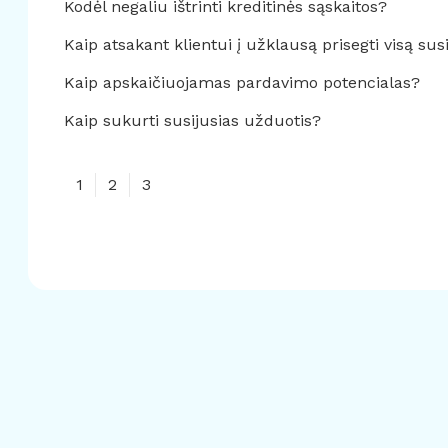
Kodėl negaliu ištrinti kreditinės sąskaitos?
Kaip atsakant klientui į užklausą prisegti visą sus
Kaip apskaičiuojamas pardavimo potencialas?
Kaip sukurti susijusias užduotis?
1
2
3