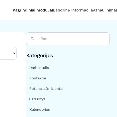
Pagrindiniai moduliai
Bendrinė informacija
Atnaujinimai
Kategorijos
Darbastalis
Kontaktai
Potencialūs klientai
Užduotys
Kalendorius