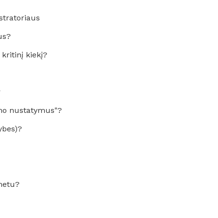
stratoriaus
us?
ritinį kiekį?
?
vimo nustatymus"?
ybes)?
metu?