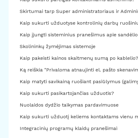
Skirtumai tarp Super administratoriaus ir Admini
Kaip sukurti užduotyse kontrolinių darbų ruošini
Kaip įjungti sisteminius pranešimus apie sandėlio k
Skolininkų žymėjimas sistemoje
Kaip pakeisti kainos skaitmenų sumą po kablelio
Ką reiškia "Privaloma atnaujinti el. pašto skena
Kaip matyti savikainą ruošiant pasiūlymus (galim
Kaip sukurti pasikartojančias užduotis?
Nuolaidos dydžio taikymas pardavimuose
Kaip sukurti užduotį keliems kontaktams vienu 
Integracinių programų klaidų pranešimai