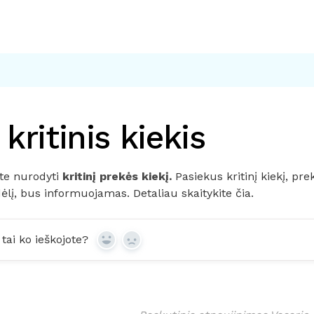
kritinis kiekis
te nurodyti
kritinį prekės kiekį.
Pasiekus kritinį kiekį, pre
dėlį, bus informuojamas. Detaliau
skaitykite čia.
tai ko ieškojote?
Yes
No