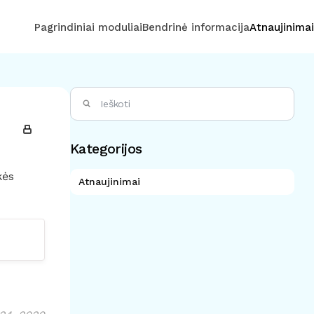
Pagrindiniai moduliai
Bendrinė informacija
Atnaujinimai
Kategorijos
kės
Atnaujinimai