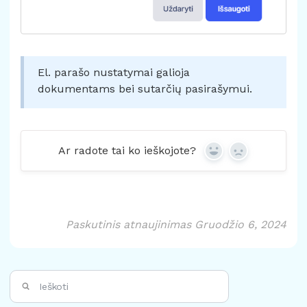
El. parašo nustatymai galioja
dokumentams bei sutarčių pasirašymui.
Ar radote tai ko ieškojote?
Yes
No
Paskutinis atnaujinimas Gruodžio 6, 2024