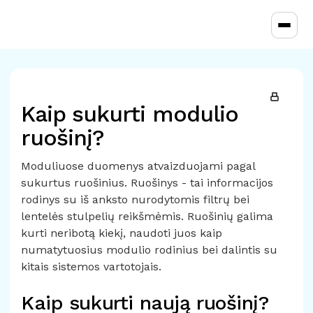
Toggl
Kaip sukurti modulio
ruošinį?
Moduliuose duomenys atvaizduojami pagal
sukurtus ruošinius. Ruošinys - tai informacijos
rodinys su iš anksto nurodytomis filtrų bei
lentelės stulpelių reikšmėmis. Ruošinių galima
kurti neribotą kiekį, naudoti juos kaip
numatytuosius modulio rodinius bei dalintis su
kitais sistemos vartotojais.
Kaip sukurti naują ruošinį?