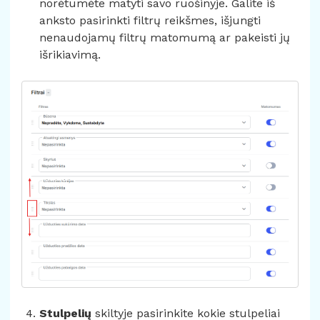
norėtumėte matyti savo ruošinyje. Galite iš
anksto pasirinkti filtrų reikšmes, išjungti
nenaudojamų filtrų matomumą ar pakeisti jų
išrikiavimą.
Stulpelių
skiltyje pasirinkite kokie stulpeliai