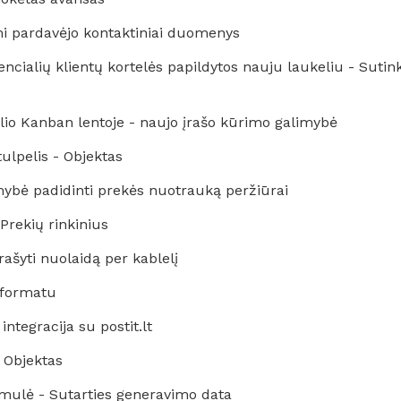
i pardavėjo kontaktiniai duomenys
cialių klientų kortelės papildytos nauju laukeliu - Sutin
lio Kanban lentoje - naujo įrašo kūrimo galimybė
ulpelis - Objektas
bė padidinti prekės nuotrauką peržiūrai
rekių rinkinius
šyti nuolaidą per kablelį
 formatu
ntegracija su postit.lt
 Objektas
mulė - Sutarties generavimo data