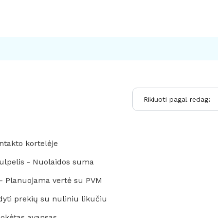
takto kortelėje
tulpelis - Nuolaidos suma
 - Planuojama vertė su PVM
yti prekių su nuliniu likučiu
mokėtas avansas