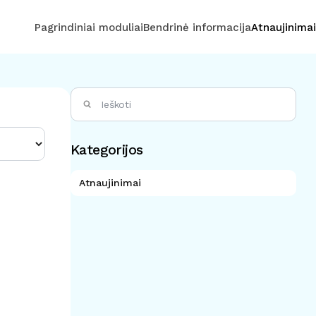
Pagrindiniai moduliai
Bendrinė informacija
Atnaujinimai
Kategorijos
Atnaujinimai