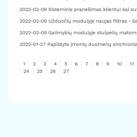
2022-02-09 Sisteminis pranešimas klientui kai sut
2022-02-09 Užduočių modulyje naujas filtras - Se
2022-02-09 Galimybių modulyje stulpelių matomu
2022-01-27 Papildyta įmonių duomenų sinchronizaci
1
2
3
4
5
6
7
8
9
10
11
24
25
26
27