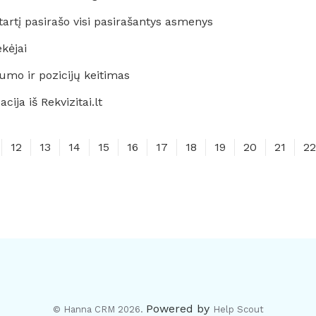
artį pasirašo visi pasirašantys asmenys
kėjai
mo ir pozicijų keitimas
ja iš Rekvizitai.lt
12
13
14
15
16
17
18
19
20
21
22
Powered by
© Hanna CRM 2026.
Help Scout