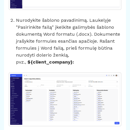
Nurodykite šablono pavadinimą. Laukelyje
"Pasirinkite failą" įkelkite galimybės šablono
dokumentą Word formatu (.docx). Dokumente
įrašykite formules esančias apačioje. Rašant
formules į Word failą, prieš formulę būtina
nurodyti dolerio ženklą,
pvz.,
${client_company}: