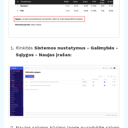
Rinkitės
Sistemos nustatymus - Galimybės -
Sąlygos - Naujas įrašas:
Naujos sąlygos kūrimo lange nurodykite sąlygo