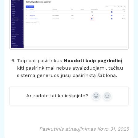
Taip pat pasirinkus
Naudoti kaip pagrindinį
kiti pasirinkimai nebus atvaizduojami, tačiau
sistema generuos jūsų pasirinktą šabloną.
Ar radote tai ko ieškojote?
Yes
No
Paskutinis atnaujinimas Kovo 31, 2025