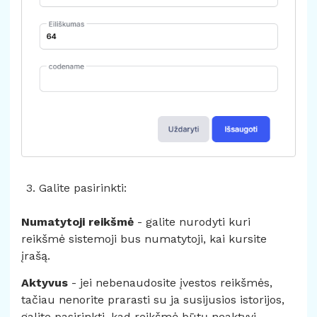
Galite pasirinkti:
Numatytoji reikšmė
- galite nurodyti kuri
reikšmė sistemoji bus numatytoji, kai kursite
įrašą.
Aktyvus
- jei nebenaudosite įvestos reikšmės,
tačiau nenorite prarasti su ja susijusios istorijos,
galite pasirinkti, kad reikšmė būtų neaktyvi.