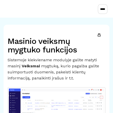
Toggl
Masinio veiksmų
mygtuko funkcijos
Sistemoje kiekviename modulyje galite matyti
masinį
Veiksmai
mygtuką, kurio pagalba galite
suimportuoti duomenis, pakeisti klientų
informaciją, panaikinti įrašus ir t.t.